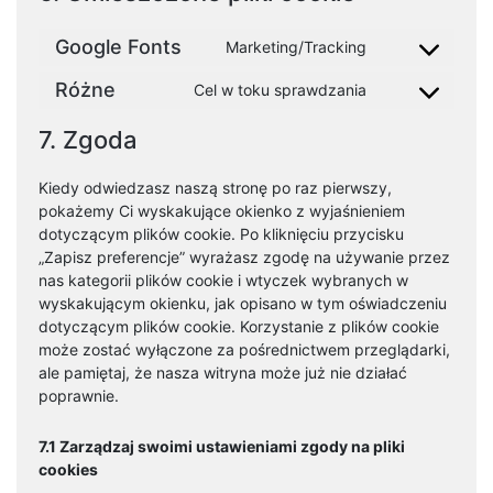
Google Fonts
Marketing/Tracking
Consent
to
Różne
Cel w toku sprawdzania
Consent
service
to
google-
7. Zgoda
service
fonts
różne
Kiedy odwiedzasz naszą stronę po raz pierwszy,
pokażemy Ci wyskakujące okienko z wyjaśnieniem
dotyczącym plików cookie. Po kliknięciu przycisku
„Zapisz preferencje” wyrażasz zgodę na używanie przez
nas kategorii plików cookie i wtyczek wybranych w
wyskakującym okienku, jak opisano w tym oświadczeniu
dotyczącym plików cookie. Korzystanie z plików cookie
może zostać wyłączone za pośrednictwem przeglądarki,
ale pamiętaj, że nasza witryna może już nie działać
poprawnie.
7.1 Zarządzaj swoimi ustawieniami zgody na pliki
cookies